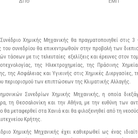
ΔΠΘ
ΕΜΠ
 Συνέδριο Χημικής Μηχανικής θα πραγματοποιηθεί στις 3 –
ς του συνεδρίου θα επικεντρωθούν στην προβολή των διεπ
ν τάσεων με τις τελευταίες εξελίξεις και έρευνες στον το
οτεχνολογίας, της Ηλεκτροχημείας, της Πράσινης Χημεί
ς, της Ασφάλειας και Υγιεινής στις Χημικές Διεργασίες, τ
ου περιορισμού των επιπτώσεων της Κλιματικής Αλλαγής.
ημονικών Συνεδρίων Χημικής Μηχανικής, η οποία διεξάγ
άτρα, τη Θεσσαλονίκη και την Αθήνα, με την ευθύνη των α
ιο θα μεταφερθεί στα Χανιά και θα φιλοξενηθεί από τη νεο
υτεχνείου Κρήτης.
έδριο Χημικής Μηχανικής έχει καθιερωθεί ως ένας ιδιαίτ