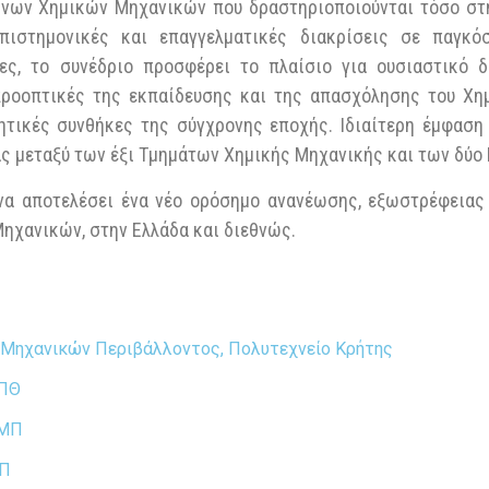
ήνων Χημικών Μηχανικών που δραστηριοποιούνται τόσο στη
πιστημονικές και επαγγελματικές διακρίσεις σε παγκό
ες, το συνέδριο προσφέρει το πλαίσιο για ουσιαστικό 
προοπτικές της εκπαίδευσης και της απασχόλησης του Χη
τητικές συνθήκες της σύγχρονης εποχής. Ιδιαίτερη έμφαση 
ς μεταξύ των έξι Τμημάτων Χημικής Μηχανικής και των δύο 
να αποτελέσει ένα νέο ορόσημο ανανέωσης, εξωστρέφειας 
ηχανικών, στην Ελλάδα και διεθνώς.
 Μηχανικών Περιβάλλοντος, Πολυτεχνείο Κρήτης
ΑΠΘ
ΕΜΠ
ΠΠ