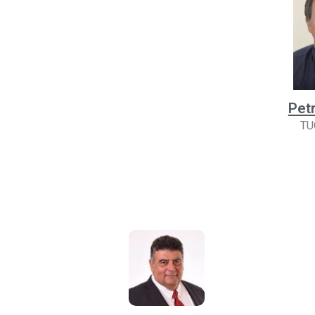
Pet
TU