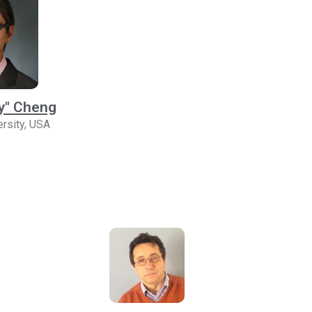
y" Cheng
rsity, USA